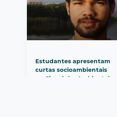
Estudantes apresentam
curtas socioambientais
no Cineclube Ambiental
Nesta terça-feira (23), o Cineclube
Ambiental chega ao auditório da
Escola CAIC Euclides da Cunha, e...
Leia