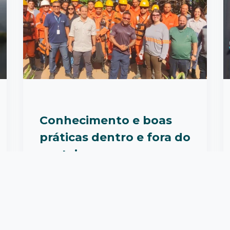
Conhecimento e boas
práticas dentro e fora do
canteiro
O movimento Juntos Pela Vida das
Lagoas, liderado pela Iguá, une
esforços pela recuperação e
preserv...
Leia