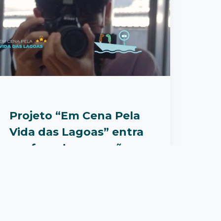
Projeto “Em Cena Pela
Vida das Lagoas” entra
em fase de gravação
As câmeras já estão em movimento.
Começaram as gravações dos dois
curta metragens criados pelos estu...
Leia