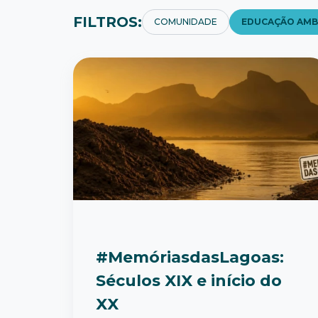
FILTROS:
COMUNIDADE
EDUCAÇÃO AMB
#MemóriasdasLagoas:
Séculos XIX e início do
XX