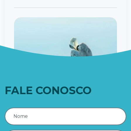
FALE CONOSCO
Garça Moura (Ardea cocoi)
Leia mais
Nome